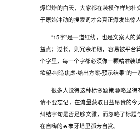
爆💥炸的白天，大家都在装模作样地社
于原始冲动的搜索词才会真正爆发出惊
“15字”是一道红线，也是文案人
益点；过长，则冗余堆砌，容易被平台算
个字里，每一个字都必须像一颗精准装填
欲望-制造焦虑-给出方案-预示结果”的
很多人觉得这种标🌸题策😁略显
请不要忘记，在流量获取日益昂贵的今天
纠结字句是否足够文雅，而忽略了标题
在自嗨的🔥象牙塔里孤芳自赏。