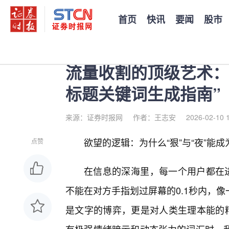
首页
快讯
要闻
股市
您当前的位置：
证券时报
>
公司
>
正文
流量收割的顶级艺术：
标题关键词生成指南”
来源：证券时报网
作者：王志安
2026-02-10 
欲望的逻辑：为什么“狠”与“夜”能
点赞
在信息的深海里，每一个用户都在进
不能在对方手指划过屏幕的0.1秒内，
是文字的博弈，更是对人类生理本能的精