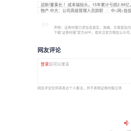
迎新!董事长:！成本端抬头，15年累计亏损2.9
物产.中大：公司高级管理人员辞职
中<网>投
声明：证券时报力求信息真实、准确，文章提及内
下载“证券时报”官方APP，或关注官方微信公众
网友评论
登录
后可以发言
网友评论仅供其表达个人看法，并不表明证券时报立场