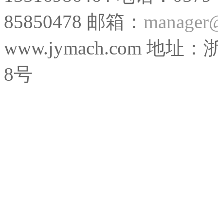
85850478 邮箱：
manager
www.jymach.com
8号