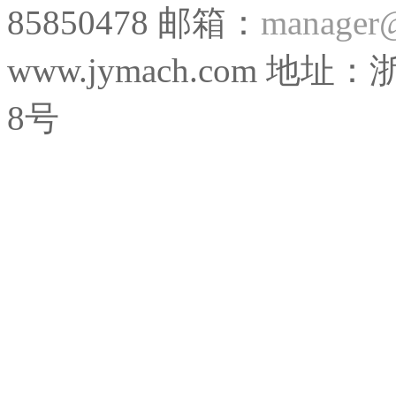
85850478 邮箱：
manager
www.jymach.com
8号